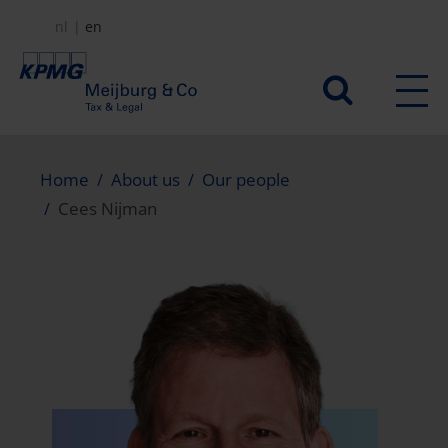
Skip
nl
en
to
main
Secundair
content
menu
Home
About us
Our people
Cees Nijman