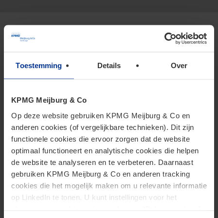
Specialisms
Toestemming
Details
Over
Personal Income Tax
KPMG Meijburg & Co
International Tax Law
Op deze website gebruiken KPMG Meijburg & Co en
Real Estate Transfer Tax
anderen cookies (of vergelijkbare technieken). Dit zijn
functionele cookies die ervoor zorgen dat de website
Corporate Income Tax
optimaal functioneert en analytische cookies die helpen
Mergers and Acquisitions (M&A)
de website te analyseren en te verbeteren. Daarnaast
gebruiken KPMG Meijburg & Co en anderen tracking
Family & Business
cookies die het mogelijk maken om u relevante informatie
op LinkedIn te tonen. U kunt instellingen voor het
plaatsen van cookies wijzigen door op “Beheer cookies”