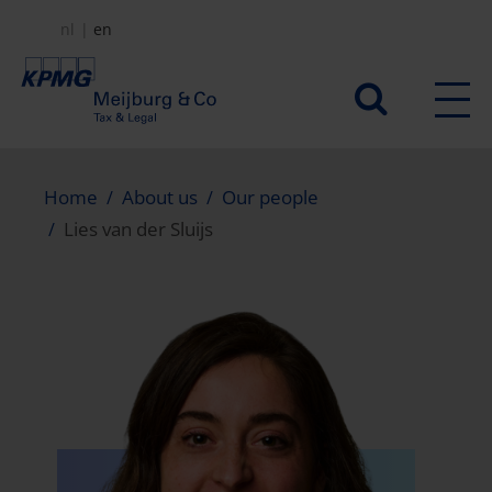
Skip
nl
en
to
main
Secundair
content
menu
Home
About us
Our people
Lies van der Sluijs