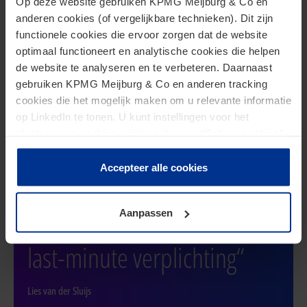
Op deze website gebruiken KPMG Meijburg & Co en
Publications
anderen cookies (of vergelijkbare technieken). Dit zijn
functionele cookies die ervoor zorgen dat de website
optimaal functioneert en analytische cookies die helpen
de website te analyseren en te verbeteren. Daarnaast
gebruiken KPMG Meijburg & Co en anderen tracking
cookies die het mogelijk maken om u relevante informatie
op LinkedIn te tonen. U kunt instellingen voor het
Related to Lies van der Sluijs
plaatsen van cookies wijzigen door op “Beheer cookies”
te klikken. Als u op “Accepteer alle cookies” klikt, geeft u
toestemming voor het gebruik van alle cookies. Deze
Accepteer alle cookies
“Maak ESG een strategisch
toestemming kunt u altijd weer intrekken.
voordeel in plaats van een
Aanpassen
last-minute verplichting“
Lies van der Sluijs