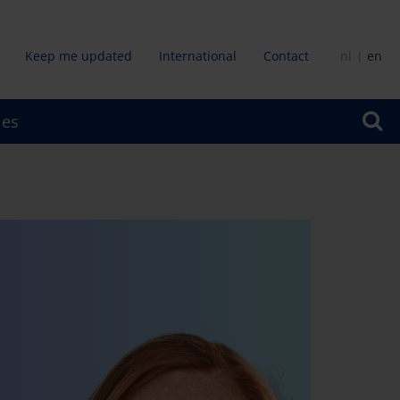
Keep me updated
International
Contact
nl
en
dair
ies
u