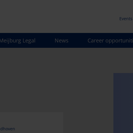
Events
Secun
Meijburg Legal
News
Career opportunit
men
ndhoven