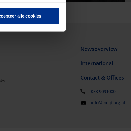
cepteer alle cookies
Newsoverview
International
Contact & Offices
sks
s
088 9091000
info@meijburg.nl