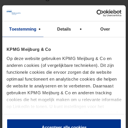
+316 557 959 62
vCard
Toestemming
Details
Over
vandenbergh.ad@kpmg.com
Meijburg Amstelveen
KPMG Meijburg & Co
Op deze website gebruiken KPMG Meijburg & Co en
anderen cookies (of vergelijkbare technieken). Dit zijn
functionele cookies die ervoor zorgen dat de website
optimaal functioneert en analytische cookies die helpen
de website te analyseren en te verbeteren. Daarnaast
gebruiken KPMG Meijburg & Co en anderen tracking
cookies die het mogelijk maken om u relevante informatie
Insights
op LinkedIn te tonen. U kunt instellingen voor het
plaatsen van cookies wijzigen door op “Beheer cookies”
2026 Tax Plan
te klikken. Als u op “Accepteer alle cookies” klikt, geeft u
AI in Tax
toestemming voor het gebruik van alle cookies. Deze
Accepteer alle cookies