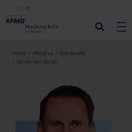
Skip
nl
en
to
main
Secundair
content
menu
Home
About us
Our people
Ad van den Bergh