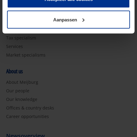
Future of Tax
toestemming kunt u altijd weer intrekken.
Pijler 2
Aanpassen
Specialismen
Tax specialism
Services
Market specialisms
About us
About Meijburg
Our people
Our knowledge
Offices & country desks
Career opportunities
Newsoverview