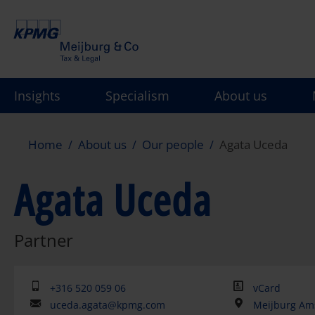
Skip
to
main
content
Insights
Specialism
About us
Home
About us
Our people
Agata Uceda
Agata Uceda
Partner
+316 520 059 06
vCard
uceda.agata@kpmg.com
Meijburg Am