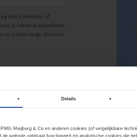
jburg and a member of
ears of full-time experience
es on a wide range of issues
Details
MG Meijburg & Co en anderen cookies (of vergelijkbare techniek
t de website optimaal functioneert en analytische cookies die he