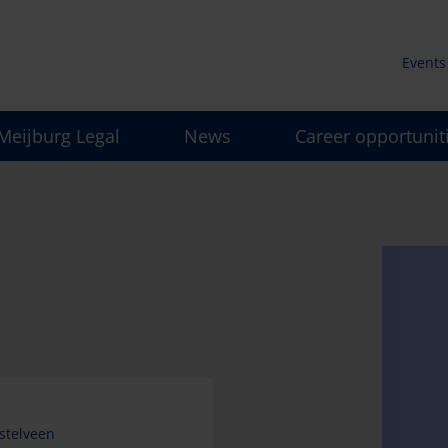
Events
Secun
Meijburg Legal
News
Career opportunit
men
stelveen