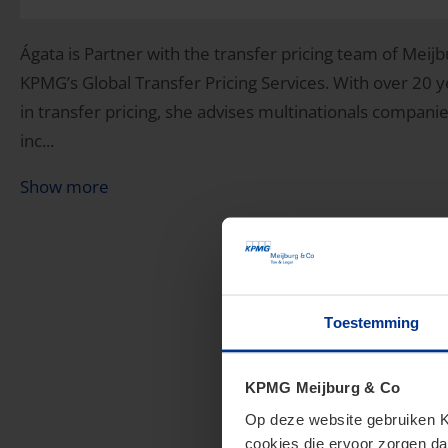
Ágata is Partner with the transfer pricing team of Mei
KPMG’s Global Transfer Pricing Services. With over 20 y
in transfer pricing, she advises multinationals compani
inc...
Show more
Toestemming
KPMG Meijburg & Co
Op deze website gebruiken KP
cookies die ervoor zorgen da