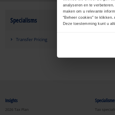
analyseren en te verbeteren
maken om u relevante informa
“Beheer cookies” te klikken. 
Specialisms
Deze toestemming kunt u alti
Transfer Pricing
Insights
Specialisme
2026 Tax Plan
Tax special