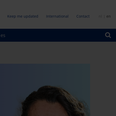
Keep me updated
International
Contact
nl
en
dair
ies
u