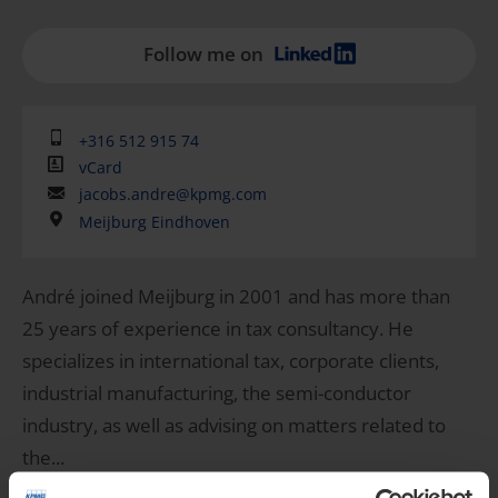
Follow me on
+316 512 915 74
vCard
jacobs.andre@kpmg.com
Meijburg Eindhoven
André joined Meijburg in 2001 and has more than
25 years of experience in tax consultancy. He
specializes in international tax, corporate clients,
industrial manufacturing, the semi-conductor
industry, as well as advising on matters related to
the...