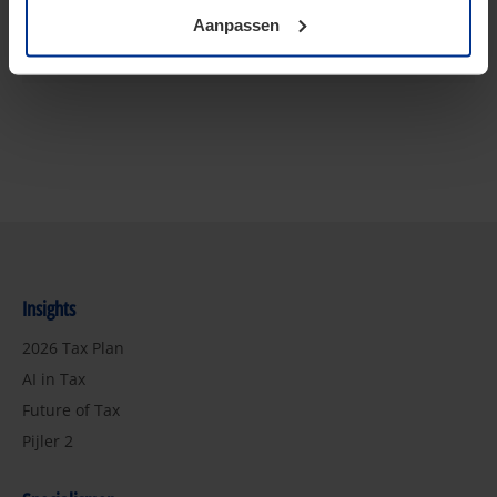
Nordics desk
Aanpassen
US desk
Insights
2026 Tax Plan
AI in Tax
Future of Tax
Pijler 2