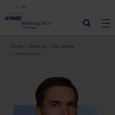
Skip
nl
en
to
main
Secundair
content
menu
Home
About us
Our people
André Jacobs