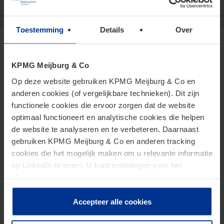
Show more
Toestemming
Details
Over
Specialisms
KPMG Meijburg & Co
Op deze website gebruiken KPMG Meijburg & Co en
anderen cookies (of vergelijkbare technieken). Dit zijn
International Tax Law
functionele cookies die ervoor zorgen dat de website
optimaal functioneert en analytische cookies die helpen
Corporate Clients
de website te analyseren en te verbeteren. Daarnaast
gebruiken KPMG Meijburg & Co en anderen tracking
cookies die het mogelijk maken om u relevante informatie
Other topics
op LinkedIn te tonen. U kunt instellingen voor het
plaatsen van cookies wijzigen door op “Beheer cookies”
te klikken. Als u op “Accepteer alle cookies” klikt, geeft u
toestemming voor het gebruik van alle cookies. Deze
Accepteer alle cookies
Germany desk
toestemming kunt u altijd weer intrekken.