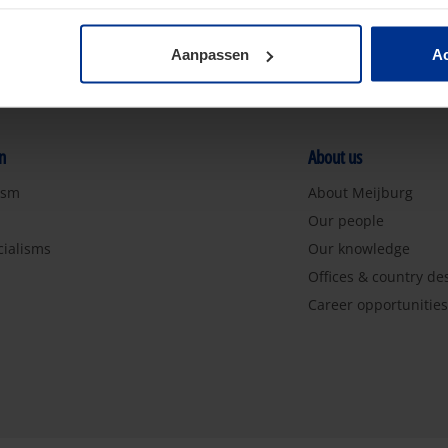
Aanpassen
Ac
n
About us
ism
About Meijburg
Our people
cialisms
Our knowledge
Offices & country de
Career opportunitie