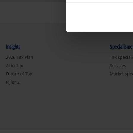
Insights
Specialisme
2026 Tax Plan
Tax special
AI in Tax
Services
Future of Tax
Market spe
Pijler 2