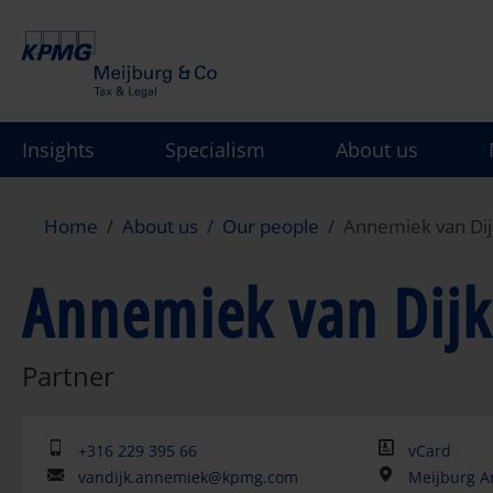
Skip
to
main
content
Insights
Specialism
About us
Home
About us
Our people
Annemiek van Dij
Annemiek van Dijk
Partner
+316 229 395 66
vCard
vandijk.annemiek@kpmg.com
Meijburg A