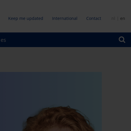
Keep me updated
International
Contact
nl
en
dair
ies
u