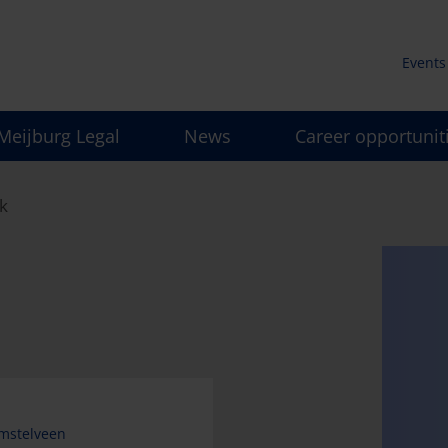
Events
Secun
Meijburg Legal
News
Career opportunit
men
k
mstelveen