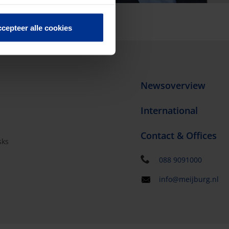
cepteer alle cookies
Newsoverview
International
Contact & Offices
sks
s
088 9091000
info@meijburg.nl