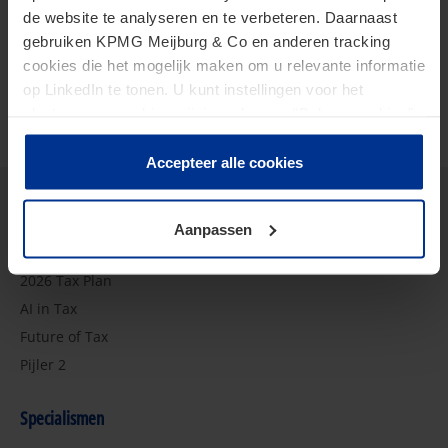
Publications
de website te analyseren en te verbeteren. Daarnaast
gebruiken KPMG Meijburg & Co en anderen tracking
cookies die het mogelijk maken om u relevante informatie
op LinkedIn te tonen. U kunt instellingen voor het
plaatsen van cookies wijzigen door op “Beheer cookies”
te klikken. Als u op “Accepteer alle cookies” klikt, geeft u
toestemming voor het gebruik van alle cookies. Deze
Accepteer alle cookies
toestemming kunt u altijd weer intrekken.
Aanpassen
Insights
2026 Tax Plan
AI in Tax
Future of Tax
Pijler 2
Specialismen