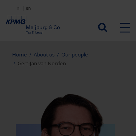
Skip
nl
en
to
main
Secundair
content
menu
Home
About us
Our people
Gert-Jan van Norden