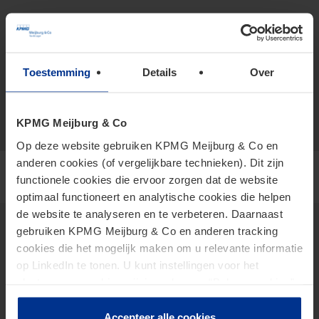
+316 546 632 20
vCard
Toestemming
Details
Over
kuijlaars.marc@kpmg.com
Meijburg Amstelveen
KPMG Meijburg & Co
Op deze website gebruiken KPMG Meijburg & Co en
anderen cookies (of vergelijkbare technieken). Dit zijn
functionele cookies die ervoor zorgen dat de website
optimaal functioneert en analytische cookies die helpen
de website te analyseren en te verbeteren. Daarnaast
gebruiken KPMG Meijburg & Co en anderen tracking
cookies die het mogelijk maken om u relevante informatie
Insights
op LinkedIn te tonen. U kunt instellingen voor het
plaatsen van cookies wijzigen door op “Beheer cookies”
2026 Tax Plan
te klikken. Als u op “Accepteer alle cookies” klikt, geeft u
AI in Tax
toestemming voor het gebruik van alle cookies. Deze
Accepteer alle cookies