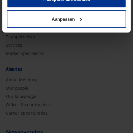
Future of Tax
toestemming kunt u altijd weer intrekken.
Pijler 2
Aanpassen
Specialismen
Tax specialism
Services
Market specialisms
About us
About Meijburg
Our people
Our knowledge
Offices & country desks
Career opportunities
Newsoverview