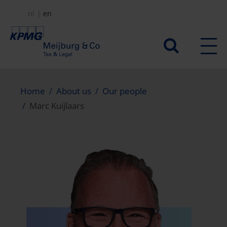
Skip
nl
en
to
main
Secundair
content
menu
Home
About us
Our people
Marc Kuijlaars