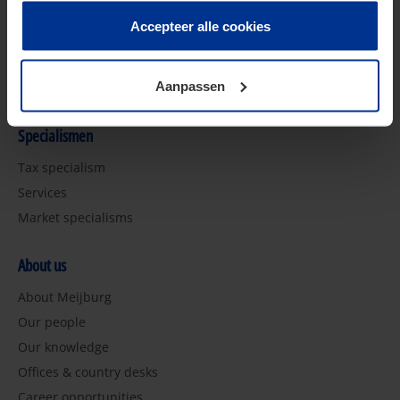
te klikken. Als u op “Accepteer alle cookies” klikt, geeft u
2026 Tax Plan
toestemming voor het gebruik van alle cookies. Deze
Accepteer alle cookies
AI in Tax
toestemming kunt u altijd weer intrekken.
Future of Tax
Aanpassen
Pijler 2
Specialismen
Tax specialism
Services
Market specialisms
About us
About Meijburg
Our people
Our knowledge
Offices & country desks
Career opportunities