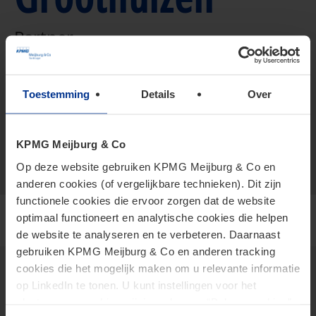
Partner
+316 512 841 76
Toestemming
Details
Over
vCard
groothuizen.niels@kpmg.com
Meijburg Amstelveen
KPMG Meijburg & Co
Op deze website gebruiken KPMG Meijburg & Co en
anderen cookies (of vergelijkbare technieken). Dit zijn
functionele cookies die ervoor zorgen dat de website
optimaal functioneert en analytische cookies die helpen
de website te analyseren en te verbeteren. Daarnaast
gebruiken KPMG Meijburg & Co en anderen tracking
cookies die het mogelijk maken om u relevante informatie
op LinkedIn te tonen. U kunt instellingen voor het
Insights
plaatsen van cookies wijzigen door op “Beheer cookies”