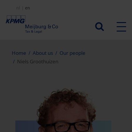
Skip
nl
en
to
main
Secundair
content
menu
Home
About us
Our people
Niels Groothuizen