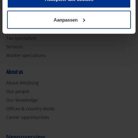
Future of Tax
toestemming kunt u altijd weer intrekken.
Pijler 2
Aanpassen
Specialismen
Tax specialism
Services
Market specialisms
About us
About Meijburg
Our people
Our knowledge
Offices & country desks
Career opportunities
Newsoverview