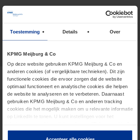
+316 553 214 29
vCard
Toestemming
Details
Over
dijkstra.remco@kpmg.com
Meijburg Zwolle
KPMG Meijburg & Co
Op deze website gebruiken KPMG Meijburg & Co en
anderen cookies (of vergelijkbare technieken). Dit zijn
functionele cookies die ervoor zorgen dat de website
optimaal functioneert en analytische cookies die helpen
de website te analyseren en te verbeteren. Daarnaast
gebruiken KPMG Meijburg & Co en anderen tracking
cookies die het mogelijk maken om u relevante informatie
Insights
op LinkedIn te tonen. U kunt instellingen voor het
plaatsen van cookies wijzigen door op “Beheer cookies”
2026 Tax Plan
te klikken. Als u op “Accepteer alle cookies” klikt, geeft u
AI in Tax
toestemming voor het gebruik van alle cookies. Deze
Accepteer alle cookies