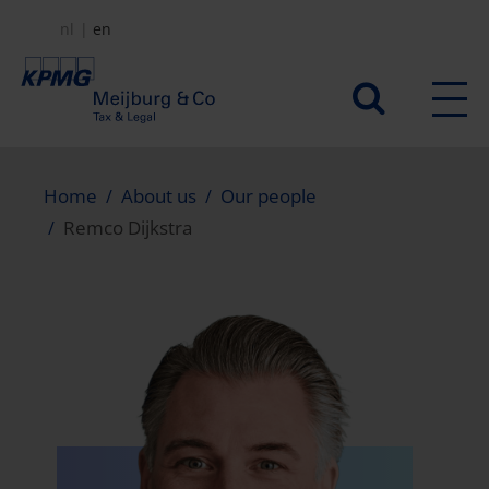
Skip
nl
en
to
main
Secundair
content
menu
Home
About us
Our people
Remco Dijkstra