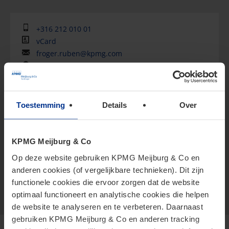
+316 212 010 01
vCard
froger.ruben@kpmg.com
Meijburg Breda
Ruben is partner and Head of the People Services
Toestemming
Details
Over
practice at KPMG Meijburg & Co.
Ruben has in-depth experience of leading global
KPMG Meijburg & Co
mobility engagements for multinational companies,
Op deze website gebruiken KPMG Meijburg & Co en
b...
anderen cookies (of vergelijkbare technieken). Dit zijn
functionele cookies die ervoor zorgen dat de website
Show more
optimaal functioneert en analytische cookies die helpen
de website te analyseren en te verbeteren. Daarnaast
gebruiken KPMG Meijburg & Co en anderen tracking