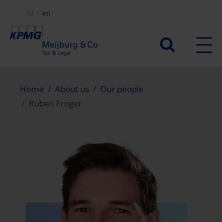
Skip
nl
en
to
main
Secundair
content
menu
Home
About us
Our people
Ruben Froger