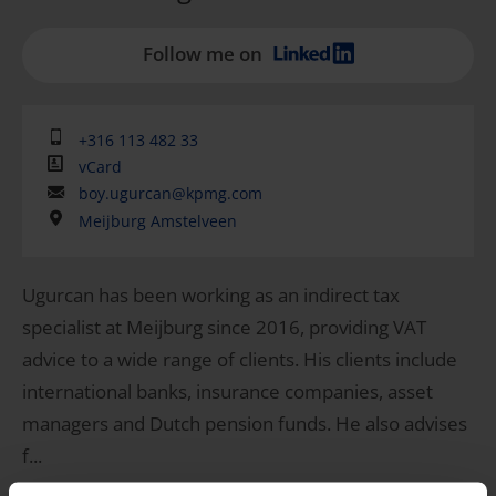
Follow me on
+316 113 482 33
vCard
boy.ugurcan@kpmg.com
Meijburg Amstelveen
Ugurcan has been working as an indirect tax
specialist at Meijburg since 2016, providing VAT
advice to a wide range of clients. His clients include
international banks, insurance companies, asset
managers and Dutch pension funds. He also advises
f...