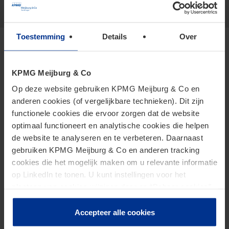
Show more
Toestemming
Details
Over
Specialisms
KPMG Meijburg & Co
Op deze website gebruiken KPMG Meijburg & Co en
anderen cookies (of vergelijkbare technieken). Dit zijn
VAT
functionele cookies die ervoor zorgen dat de website
Mergers and Acquisitions (M&A)
optimaal functioneert en analytische cookies die helpen
de website te analyseren en te verbeteren. Daarnaast
gebruiken KPMG Meijburg & Co en anderen tracking
cookies die het mogelijk maken om u relevante informatie
Other topics
op LinkedIn te tonen. U kunt instellingen voor het
plaatsen van cookies wijzigen door op “Beheer cookies”
te klikken. Als u op “Accepteer alle cookies” klikt, geeft u
Frankrijk desk
toestemming voor het gebruik van alle cookies. Deze
Accepteer alle cookies
toestemming kunt u altijd weer intrekken.