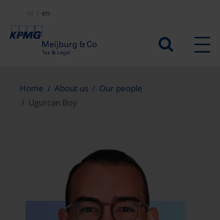
Skip
nl
en
to
main
Secundair
content
menu
Home
About us
Our people
Ugurcan Boy