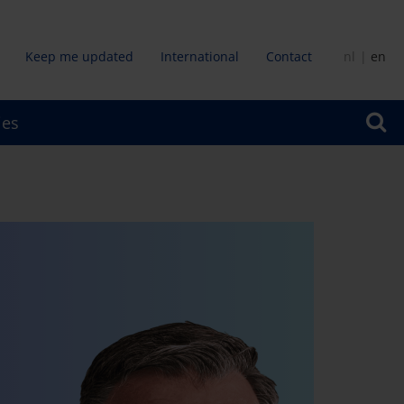
Keep me updated
International
Contact
nl
en
dair
ies
u