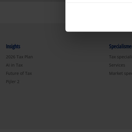
Insights
Specialisme
2026 Tax Plan
Tax special
AI in Tax
Services
Future of Tax
Market spe
Pijler 2