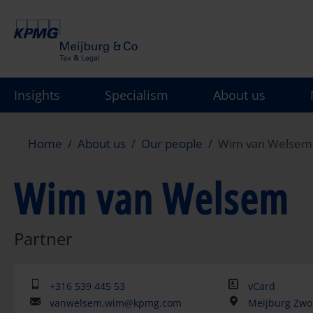
Skip
to
main
content
Insights
Specialism
About us
Home
About us
Our people
Wim van Welsem
Wim van Welsem
Partner
+316 539 445 53
vCard
vanwelsem.wim@kpmg.com
Meijburg Zwo