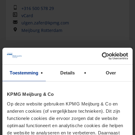
+316 500 578 29
vCard
ulgen.zafer@kpmg.com
Meijburg Rotterdam
Specialisms
Corporate income tax
International tax law
Toestemming
Details
Over
Dividend tax
Other witholding taxes
KPMG Meijburg & Co
Mergers & Aquisitions
Op deze website gebruiken KPMG Meijburg & Co en
anderen cookies (of vergelijkbare technieken). Dit zijn
Market sectors
functionele cookies die ervoor zorgen dat de website
Corporate Clients
optimaal functioneert en analytische cookies die helpen
de website te analyseren en te verbeteren. Daarnaast
Show more