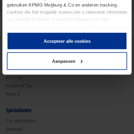
gebruiken KPMG Meijburg & Co en anderen tracking
cookies die het mogelijk maken om u relevante informatie
op LinkedIn te tonen. U kunt instellingen voor het
plaatsen van cookies wijzigen door op “Beheer cookies”
te klikken. Als u op “Accepteer alle cookies” klikt, geeft u
toestemming voor het gebruik van alle cookies. Deze
Accepteer alle cookies
toestemming kunt u altijd weer intrekken.
Insights
Aanpassen
2026 Tax Plan
AI in Tax
Future of Tax
Pijler 2
Specialismen
Tax specialism
Services