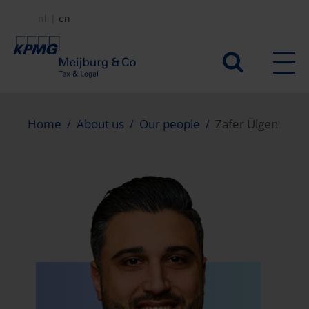
Skip
nl
en
to
main
Secundair
content
menu
Home
About us
Our people
Zafer Ülgen