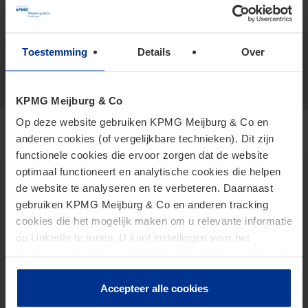
vCard
nagy.anna@kpmg.com
Toestemming
Details
Over
Meijburg Amstelveen
KPMG Meijburg & Co
Op deze website gebruiken KPMG Meijburg & Co en
anderen cookies (of vergelijkbare technieken). Dit zijn
functionele cookies die ervoor zorgen dat de website
optimaal functioneert en analytische cookies die helpen
de website te analyseren en te verbeteren. Daarnaast
gebruiken KPMG Meijburg & Co en anderen tracking
Insights
cookies die het mogelijk maken om u relevante informatie
2026 Tax Plan
op LinkedIn te tonen. U kunt instellingen voor het
plaatsen van cookies wijzigen door op “Beheer cookies”
AI in Tax
te klikken. Als u op “Accepteer alle cookies” klikt, geeft u
Future of Tax
toestemming voor het gebruik van alle cookies. Deze
Accepteer alle cookies
Pijler 2
toestemming kunt u altijd weer intrekken.