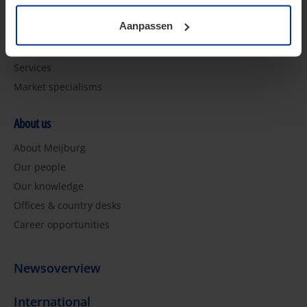
Specialismen
Aanpassen
Tax specialism
Services
Market specialisms
About us
About Meijburg
Our people
Our knowledge
Offices & country desks
Career opportunities
Newsoverview
International