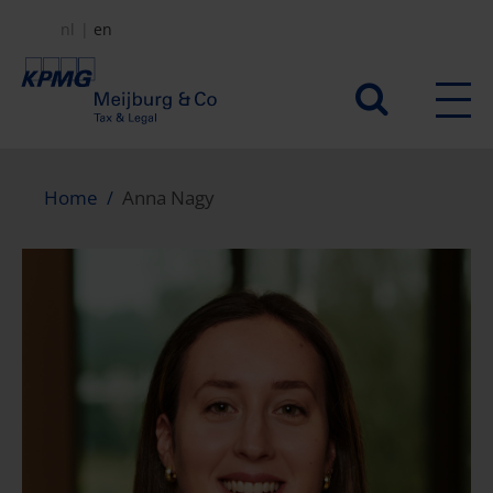
Skip
nl
en
to
main
Secundair
content
menu
Home
Anna Nagy