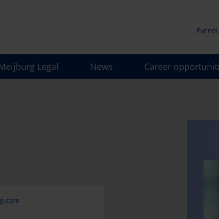
Events
Secun
Meijburg Legal
News
Career opportunit
men
mg.com