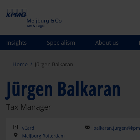
Skip
to
main
content
Insights
Specialism
About us
Home
Jürgen Balkaran
Jürgen Balkaran
Tax Manager
vCard
balkaran.jurgen@kp
Meijburg Rotterdam