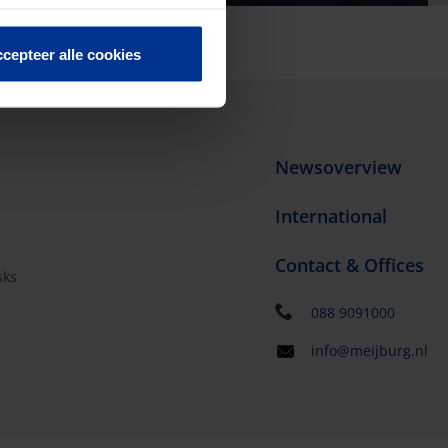
cepteer alle cookies
Newsoverview
International
Contact & Offices
sks
s
088 9091000
info@meijburg.nl