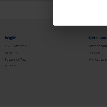
Insights
Specialisme
2026 Tax Plan
Tax special
AI in Tax
Services
Future of Tax
Market spe
Pijler 2