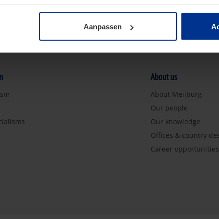
Aanpassen
Ac
n
About us
ism
About Meijburg
Our people
cialisms
Our knowledge
Offices & country de
Career opportunitie