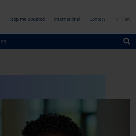
Keep me updated
International
Contact
nl
en
dair
ies
u